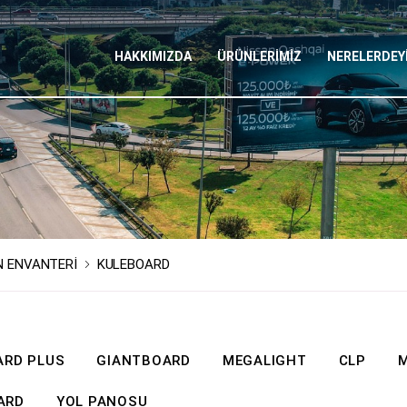
HAKKIMIZDA
ÜRÜNLERİMİZ
NERELERDEY
N ENVANTERİ
KULEBOARD
ARD PLUS
GIANTBOARD
MEGALIGHT
CLP
ARD
YOL PANOSU