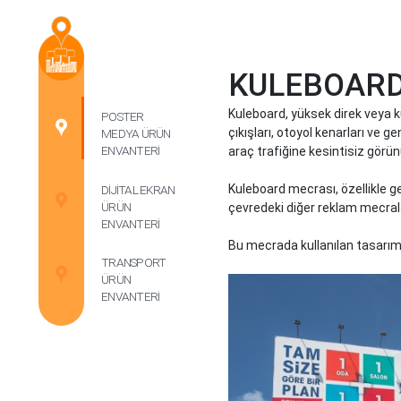
KULEBOAR
Kuleboard, yüksek direk veya k
çıkışları, otoyol kenarları ve
araç trafiğine kesintisiz görü
Kuleboard mecrası, özellikle g
çevredeki diğer reklam mecralar
Bu mecrada kullanılan tasarımla