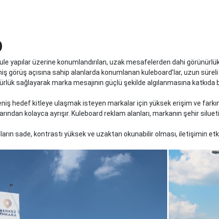
D
ule yapılar üzerine konumlandırılan, uzak mesafelerden dahi görünürlük 
 geniş görüş açısına sahip alanlarda konumlanan kuleboard’lar, uzun sü
nürlük sağlayarak marka mesajının güçlü şekilde algılanmasına katkıda 
eniş hedef kitleye ulaşmak isteyen markalar için yüksek erişim ve fark
ından kolayca ayrışır. Kuleboard reklam alanları, markanın şehir silueti
rın sade, kontrastı yüksek ve uzaktan okunabilir olması, iletişimin etki