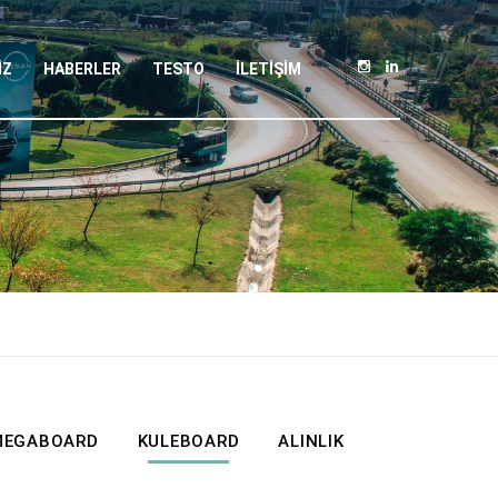
İZ
HABERLER
TESTO
İLETİŞİM
MEGABOARD
KULEBOARD
ALINLIK